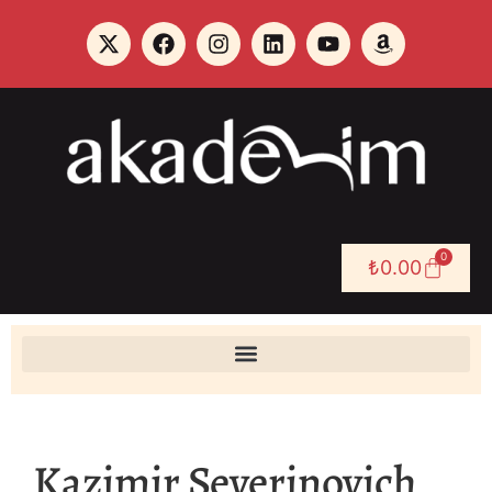
0
₺
0.00
Kazimir Severinovich