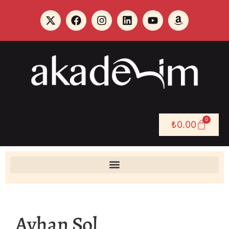
0
₺
0.00
Ayhan Sol