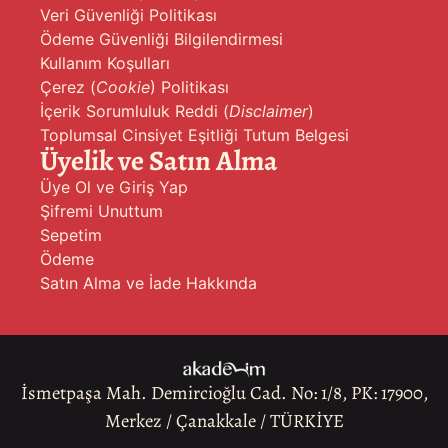
Veri Güvenliği Politikası
Ödeme Güvenliği Bilgilendirmesi
Kullanım Koşulları
Çerez (
Cookie
) Politikası
İçerik Sorumluluk Reddi (
Disclaimer
)
Toplumsal Cinsiyet Eşitliği Tutum Belgesi
Üyelik ve Satın Alma
Üye Ol ve Giriş Yap
Şifremi Unuttum
Sepetim
Ödeme
Satın Alma ve İade Hakkında
İsmetpaşa Mah. Demircioğlu Cad. No: 1/8, PK: 17900,
Merkez / Çanakkale / TÜRKİYE