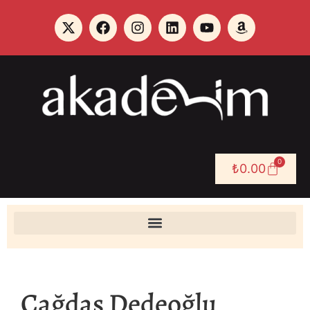
0
₺
0.00
Çağdaş Dedeoğlu