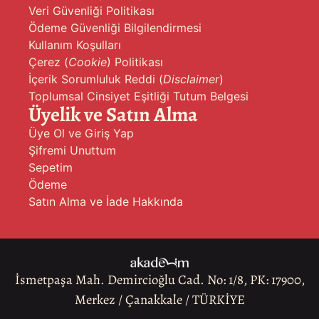
Veri Güvenliği Politikası
Ödeme Güvenliği Bilgilendirmesi
Kullanım Koşulları
Çerez (
Cookie
) Politikası
İçerik Sorumluluk Reddi (
Disclaimer
)
Toplumsal Cinsiyet Eşitliği Tutum Belgesi
Üyelik ve Satın Alma
Üye Ol ve Giriş Yap
Şifremi Unuttum
Sepetim
Ödeme
Satın Alma ve İade Hakkında
İsmetpaşa Mah. Demircioğlu Cad. No: 1/8, PK: 17900,
Merkez / Çanakkale / TÜRKİYE