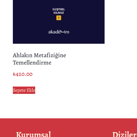
Ahlakın Metafiziğine
Temellendirme
₺
420.00
Sepete Ekle
Kurumsal
Diziler