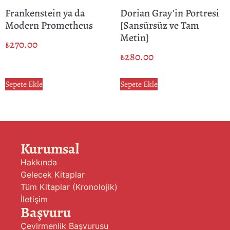
Frankenstein ya da
Dorian Gray’in Portresi
Modern Prometheus
[Sansürsüz ve Tam
Metin]
₺
270.00
₺
280.00
Sepete Ekle
Sepete Ekle
Kurumsal
Hakkında
Gelecek Kitaplar
Tüm Kitaplar (Kronolojik)
İletişim
Başvuru
Çevirmenlik Başvurusu