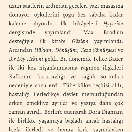
uzun saatlerin ardından geceleri yazı masasına
dönüyor, öykülerini çoğu kez sabaha kadar
kaleme alıyordu. İlk hikâyeleri
Hyperion
dergisinde yayımlandı. Max Brod’un
desteğiyle ilk kitabı
Gözlem
yayımlandı.
Ardından
Hüküm
,
Dönüşüm
,
Ceza Sömürgesi
ve
Bir Köy Hekimi
geldi. Bu dönemde Felice Bauer
ile iki kez nişanlanmasına rağmen ilişkileri
Kafka’nın kararsızlığı ve sağlık sorunları
nedeniyle sona erdi. Tüberküloz teşhisi aldı,
hastalığı ilerledikçe devlet memurluğundan
erken emekliye ayrıldı ve yazıya daha çok
zaman ayırdı. Berlin’e taşınarak Dora Diamant
ile birlikte yaşamaya başladı ancak hastalığı
hızla ilerledi ve henüz kırk yaşındayken