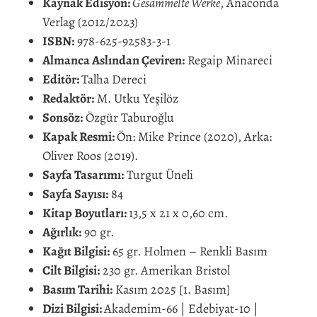
Kaynak Edisyon:
Gesammelte Werke
, Anaconda
Verlag (2012/2023)
ISBN:
978-625-92583-3-1
Almanca Aslından Çeviren:
Regaip Minareci
Editör:
Talha Dereci
Redaktör:
M. Utku Yeşilöz
Sonsöz:
Özgür Taburoğlu
Kapak Resmi:
Ön: Mike Prince (2020), Arka:
Oliver Roos (2019).
Sayfa Tasarımı:
Turgut Üneli
Sayfa Sayısı:
84
Kitap Boyutları:
13,5 x 21 x 0,60 cm.
Ağırlık:
90 gr.
Kağıt Bilgisi:
65 gr. Holmen – Renkli Basım
Cilt Bilgisi:
230 gr. Amerikan Bristol
Basım Tarihi:
Kasım 2025 [1. Basım]
Dizi Bilgisi:
Akademim-66 | Edebiyat-10 |