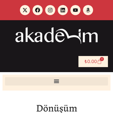
0
₺
0.00
Dönüşüm