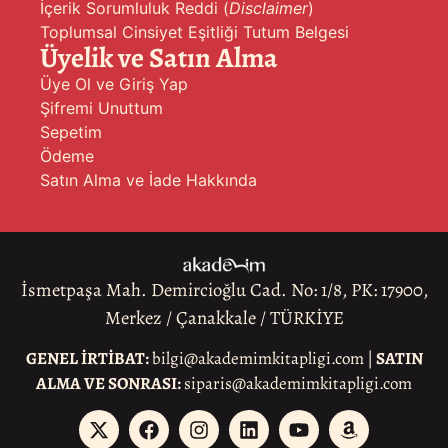
İçerik Sorumluluk Reddi (
Disclaimer
)
Toplumsal Cinsiyet Eşitliği Tutum Belgesi
Üyelik ve Satın Alma
Üye Ol ve Giriş Yap
Şifremi Unuttum
Sepetim
Ödeme
Satın Alma ve İade Hakkında
İsmetpaşa Mah. Demircioğlu Cad. No: 1/8, PK: 17900,
Merkez / Çanakkale / TÜRKİYE
GENEL İRTİBAT:
bilgi@akademimkitapligi.com |
SATIN
ALMA VE SONRASI:
siparis@akademimkitapligi.com