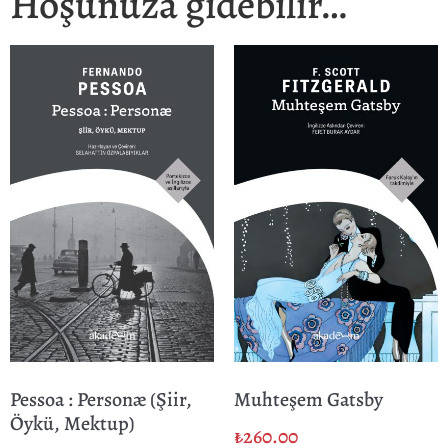
Hoşunuza gidebilir…
Pessoa : Personæ (Şiir,
Muhteşem Gatsby
Öykü, Mektup)
₺
260.00