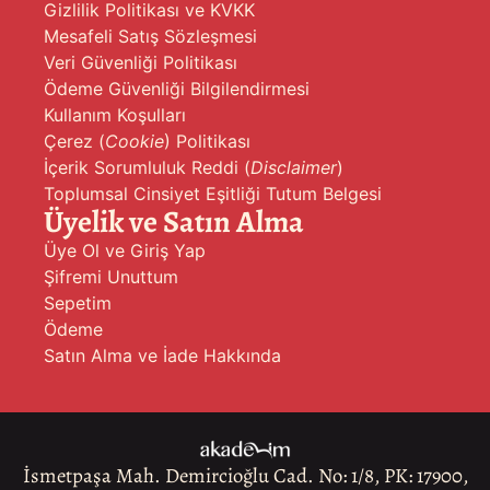
Gizlilik Politikası ve KVKK
Mesafeli Satış Sözleşmesi
Veri Güvenliği Politikası
Ödeme Güvenliği Bilgilendirmesi
Kullanım Koşulları
Çerez (
Cookie
) Politikası
İçerik Sorumluluk Reddi (
Disclaimer
)
Toplumsal Cinsiyet Eşitliği Tutum Belgesi
Üyelik ve Satın Alma
Üye Ol ve Giriş Yap
Şifremi Unuttum
Sepetim
Ödeme
Satın Alma ve İade Hakkında
İsmetpaşa Mah. Demircioğlu Cad. No: 1/8, PK: 17900,