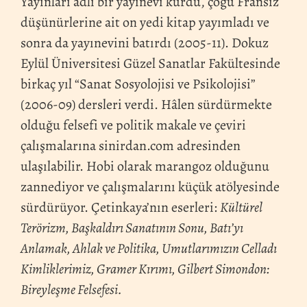
Yayınları adlı bir yayınevi kurdu, çoğu Fransız
düşünürlerine ait on yedi kitap yayımladı ve
sonra da yayınevini batırdı (2005-11). Dokuz
Eylül Üniversitesi Güzel Sanatlar Fakültesinde
birkaç yıl “Sanat Sosyolojisi ve Psikolojisi”
(2006-09) dersleri verdi. Hâlen sürdürmekte
olduğu felsefi ve politik makale ve çeviri
çalışmalarına sinirdan.com adresinden
ulaşılabilir. Hobi olarak marangoz olduğunu
zannediyor ve çalışmalarını küçük atölyesinde
sürdürüyor. Çetinkaya’nın eserleri:
Kültürel
Terörizm, Başkaldırı Sanatının Sonu, Batı’yı
Anlamak, Ahlak ve Politika, Umutlarımızın Celladı
Kimliklerimiz, Gramer Kırımı, Gilbert Simondon:
Bireyleşme Felsefesi.