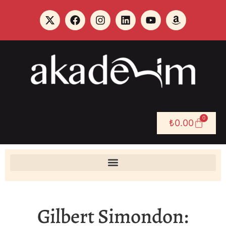
0
₺
0.00
Gilbert Simondon: