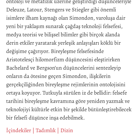
ontoloji ve metafizik üzerine geliştirdiği düşünceleriyle
Deleuze, Latour, Stengers ve Stiegler gibi önemli
isimlere ilham kaynağı olan Simondon, varoluşa dair
yeni bir yaklaşım sunarak çağdaş teknoloji felsefesi,
medya teorisi ve bilişsel bilimler gibi birçok alanda
derin etkiler yaratarak yerleşik anlayışları köklü bir
değişime çağırıyor. Bireyleşme felsefesinde
Aristotelesçi hilomorfizm düşüncesini eleştirirken
Bachelard ve Bergson’un düşüncelerini sentezleyip
onların da ötesine geçen Simondon, ilişkilerin
gerçekçiliğinden bireyleşme rejimlerinin ontolojisini
ortaya koyuyor. Tutkuyla sürülen iz de bellidir: felsefe
tarihini bireyleşme kavramına göre yeniden yazmak ve
teknolojiyi kültürle etkin bir şekilde bütünleştirebilecek
bir felsefi düşünce inşa edebilmek.
İçindekiler
|
Tadımlık
|
Dizin