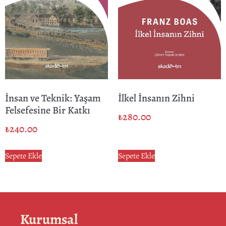
İnsan ve Teknik: Yaşam
İlkel İnsanın Zihni
Felsefesine Bir Katkı
₺
280.00
₺
240.00
Sepete Ekle
Sepete Ekle
Kurumsal