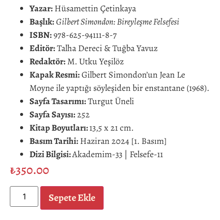
Yazar:
Hüsamettin Çetinkaya
Başlık:
Gilbert Simondon: Bireyleşme Felsefesi
ISBN:
978-625-94111-8-7
Editör
:
Talha Dereci & Tuğba Yavuz
Redaktör:
M. Utku Yeşilöz
Kapak Resmi:
Gilbert Simondon’un Jean Le
Moyne ile yaptığı söyleşiden bir enstantane (1968).
Sayfa Tasarımı:
Turgut Üneli
Sayfa Sayısı:
252
Kitap Boyutları:
13,5 x 21 cm.
Basım Tarihi:
Haziran 2024 [1. Basım]
Dizi Bilgisi:
Akademim-33 | Felsefe-11
₺
350.00
Sepete Ekle