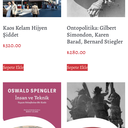
Kaos Kelam Hijyen
Ontopolitika: Gilbert
Şiddet
Simondon, Karen
Barad, Bernard Stiegler
₺
320.00
₺
280.00
Sepete Ekle
Sepete Ekle