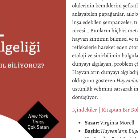
ölülerinin kemiklerini şefkat
anlayabilen papağanlar, aile 
inşa edebilen şempanzeler, t
nicesi… Bunların hiçbiri meta
hayvan zihninin bilimsel ve ta
reflekslerle hareket eden oto
etoloji ve sinirbilimin bulgu
dünyayı algılayan, problem 
Hayvanların dünyayı algılad
olduğunu gösteren
Hayvanları
üstünlük vehmini sarsarak in
dönüşüyor.
İçindekiler
|
Kitaptan Bir B
Yazar:
Virginia Morell
Başlık:
Hayvanların Bilge