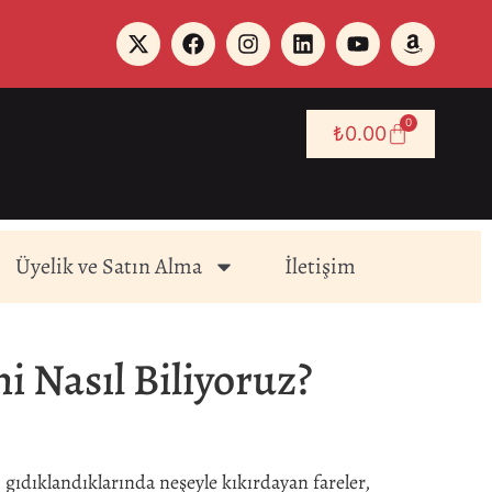
0
₺
0.00
Üyelik ve Satın Alma
İletişim
i Nasıl Biliyoruz?
, gıdıklandıklarında neşeyle kıkırdayan fareler,