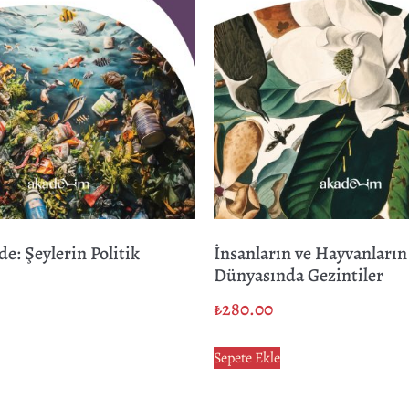
e: Şeylerin Politik
İnsanların ve Hayvanların
Dünyasında Gezintiler
₺
280.00
Sepete Ekle