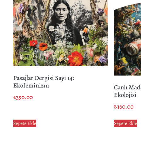
Pasajlar Dergisi Sayı 14:
Ekofeminizm
Canlı Madd
Ekolojisi
₺
350.00
₺
360.00
Sepete Ekle
Sepete Ekle