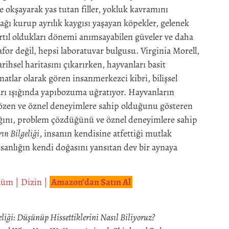
le okşayarak yas tutan filler, yokluk kavramını
bağı kurup ayrılık kaygısı yaşayan köpekler, gelenek
ırtıl oldukları dönemi anımsayabilen güveler ve daha
for değil, hepsi laboratuvar bulgusu. Virginia Morell,
rihsel haritasını çıkarırken, hayvanları basit
matlar olarak gören insanmerkezci kibri, bilişsel
ları ışığında yapıbozuma uğratıyor. Hayvanların
çözen ve öznel deneyimlere sahip olduğunu gösteren
ığını, problem çözdüğünü ve öznel deneyimlere sahip
n Bilgeliği
, insanın kendisine atfettiği mutlak
sanlığın kendi doğasını yansıtan dev bir aynaya
ölüm
|
Dizin
|
Amazon’dan Satın Al
liği: Düşünüp Hissettiklerini Nasıl Biliyoruz?