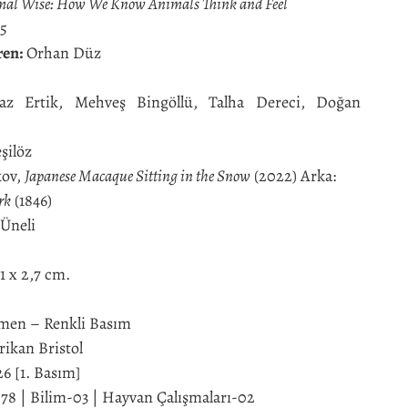
al Wise: How We Know Animals Think and Feel
5
ren:
Orhan Düz
az Ertik, Mehveş Bingöllü, Talha Dereci, Doğan
şilöz
kov,
Japanese Macaque Sitting in the Snow
(2022) Arka:
rk
(1846)
Üneli
21 x 2,7 cm.
lmen – Renkli Basım
ikan Bristol
6 [1. Basım]
8 | Bilim-03 | Hayvan Çalışmaları-02