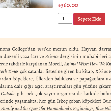
₺
360.00
Sepete Ekle
mona College’dan 1971’de mezun oldu. Hayvan davranış
n düzenli yazarları ve
Science
dergisinin muhabirleri ar
erde takdirle karşılanan Morell,
Animal Wise: How We Kno
ork Times
çok satanlar listesine giren bu kitap,
Kirkus 
ardan köpeklere, fillerden balıklara ve papağanlara uz
mlarına dair çığır açıcı araştırmaları gün yüzüne çıka
e
Outside
gibi pek çok yayın organına da katkıda bulun
lerinde yaşamakta; her gün İskoç çoban köpekleri Buc
y Family and the Quest for Humankind’s Beginnings, Blue Nile