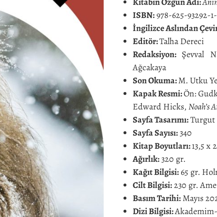
Kitabın Özgün Adı:
Anim
ISBN:
978-625-93292-1-
İngilizce Aslından Çevi
Editör:
Talha Dereci
Redaksiyon:
Şevval N
Ağcakaya
Son Okuma:
M. Utku Ye
Kapak Resmi:
Ön: Gud
Edward Hicks,
Noah’s A
Sayfa Tasarımı:
Turgut 
Sayfa Sayısı:
340
Kitap Boyutları:
13,5 x 
Ağırlık:
320 gr.
Kağıt Bilgisi:
65 gr. Ho
Cilt Bilgisi:
230 gr. Amer
Basım Tarihi:
Mayıs 202
Dizi Bilgisi:
Akademim-7