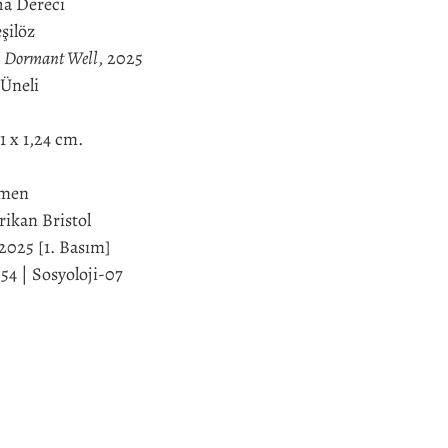
ha Dereci
şilöz
,
Dormant Well
, 2025
Üneli
21 x 1,24 cm.
lmen
ikan Bristol
025 [1. Basım]
4 | Sosyoloji-07