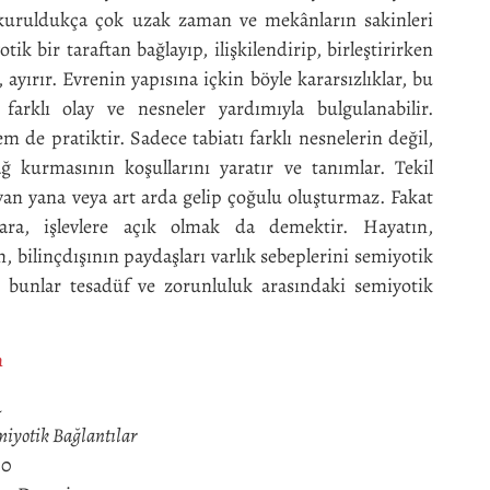
r kuruldukça çok uzak zaman ve mekânların sakinleri
otik bir taraftan bağlayıp, ilişkilendirip, birleştirirken
 ayırır. Evrenin yapısına içkin böyle kararsızlıklar, bu
arklı olay ve nesneler yardımıyla bulgulanabilir.
de pratiktir. Sadece tabiatı farklı nesnelerin değil,
ğ kurmasının koşullarını yaratır ve tanımlar. Tekil
 yan yana veya art arda gelip çoğulu oluşturmaz. Fakat
lara, işlevlere açık olmak da demektir. Hayatın,
, bilinçdışının paydaşları varlık sebeplerini semiyotik
 bunlar tesadüf ve zorunluluk arasındaki semiyotik
n
u
miyotik Bağlantılar
-0