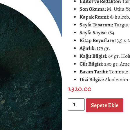
Editör ve Redaktör:
Tal
Son Okuma:
M. Utku Ye
Kapak Resmi:
© huleeb
Sayfa Tasarımı:
Turgut 
Sayfa Sayısı:
184
Kitap Boyutları:
13,5 x 
Ağırlık:
179 gr.
Kağıt Bilgisi:
65 gr. Ho
Cilt Bilgisi:
230 gr. Amer
Basım Tarihi:
Temmuz 2
Dizi Bilgisi:
Akademim-5
₺
320.00
Sepete Ekle