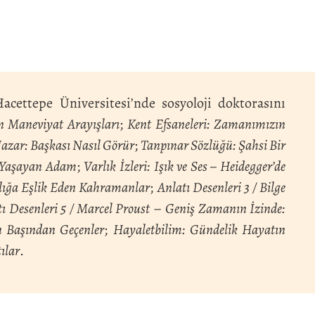
acettepe Üniversitesi’nde sosyoloji doktorasını
n Maneviyat Arayışları
;
Kent Efsaneleri: Zamanımızın
azar: Başkası Nasıl Görür
;
Tanpınar Sözlüğü: Şahsi Bir
e Yaşayan Adam
;
Varlık İzleri: Işık ve Ses – Heidegger’de
lığa Eşlik Eden Kahramanlar
;
Anlatı Desenleri 3 / Bilge
ı Desenleri 5 / Marcel Proust
–
Geniş Zamanın İzinde:
in Başından Geçenler
;
Hayaletbilim: Gündelik Hayatın
ılar
.