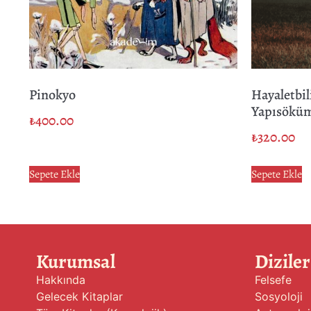
Pinokyo
Hayaletbi
Yapısökü
₺
400.00
₺
320.00
Sepete Ekle
Sepete Ekle
Kurumsal
Diziler
Hakkında
Felsefe
Gelecek Kitaplar
Sosyoloji