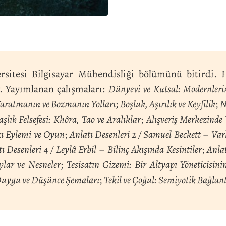
sitesi Bilgisayar Mühendisliği bölümünü bitirdi. H
. Yayımlanan çalışmaları:
Dünyevi ve Kutsal: Modernleri
 Yaratmanın ve Bozmanın Yolları
;
Boşluk, Aşırılık ve Keyfilik
;
N
aşlık Felsefesi: Khôra, Tao ve Aralıklar
;
Alışveriş Merkezind
zı Eylemi ve Oyun
;
Anlatı Desenleri 2 / Samuel Beckett
–
Var
ı Desenleri 4 / Leylâ Erbil
–
Bilinç Akışında Kesintiler
;
Anlat
ylar ve Nesneler
;
Tesisatın Gizemi: Bir Altyapı Yöneticisin
 Duygu ve Düşünce Şemaları
;
Tekil ve Çoğul: Semiyotik Bağlant