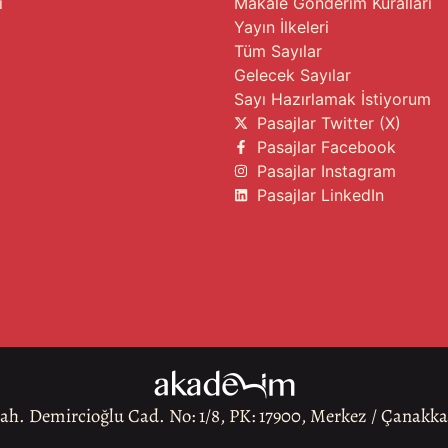
i
Makale Gönderim Kuralları
Yayın İlkeleri
Tüm Sayılar
Gelecek Sayılar
Sayı Hazırlamak İstiyorum
Pasajlar Twitter (X)
Pasajlar Facebook
Pasajlar Instagram
Pasajlar LinkedIn
h. Demircioğlu Cad. No: 1/8, PK: 17900, Merkez / Çanakk