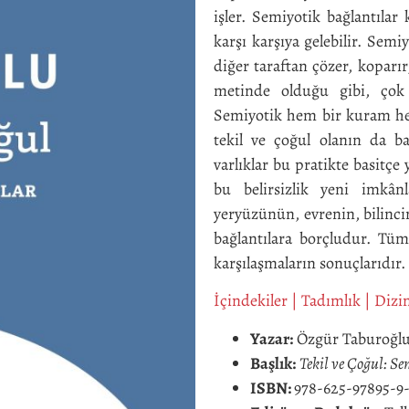
işler. Semiyotik bağlantıla
karşı karşıya gelebilir. Semiy
diğer taraftan çözer, koparır,
metinde olduğu gibi, çok f
Semiyotik hem bir kuram hem 
tekil ve çoğul olanın da ba
varlıklar bu pratikte basitçe
bu belirsizlik yeni imkân
yeryüzünün, evrenin, bilincin
bağlantılara borçludur. Tüm
karşılaşmaların sonuçlarıdır.
İçindekiler
|
Tadımlık
|
Dizi
Yazar:
Özgür Taburoğl
Başlık:
Tekil ve Çoğul: Se
ISBN:
978-625-97895-9