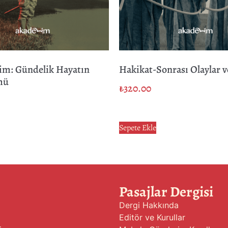
lim: Gündelik Hayatın
Hakikat-Sonrası Olaylar v
mü
₺
320.00
Sepete Ekle
Pasajlar Dergisi
Dergi Hakkında
Editör ve Kurullar