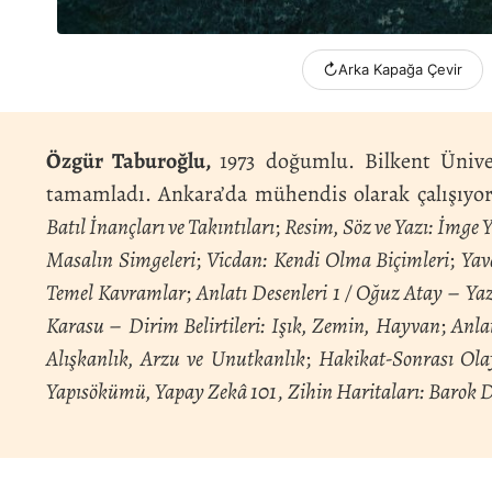
↻
Arka Kapağa Çevir
Özgür Taburoğlu,
1973 doğumlu. Bilkent Üniver
tamamladı. Ankara’da mühendis olarak çalışıyor
Batıl İnançları ve Takıntıları
;
Resim, Söz ve Yazı: İmge
Masalın Simgeleri
;
Vicdan: Kendi Olma Biçimleri
;
Yav
Temel Kavramlar
;
Anlatı Desenleri 1 / Oğuz Atay
–
Ya
Karasu
–
Dirim Belirtileri: Işık, Zemin, Hayvan
;
Anlat
Alışkanlık, Arzu ve Unutkanlık
;
Hakikat-Sonrası Ola
Yapısökümü, Yapay Zekâ 101
,
Zihin Haritaları: Barok