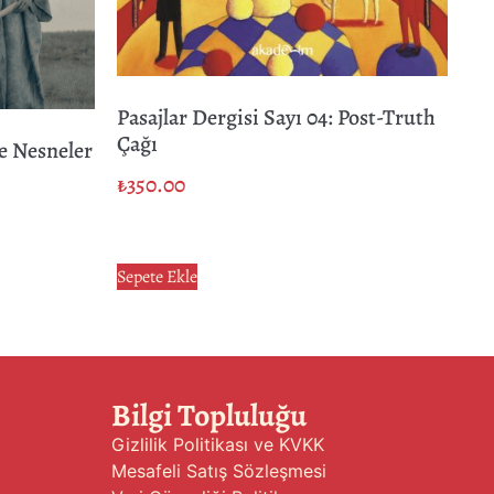
Pasajlar Dergisi Sayı 04: Post-Truth
Çağı
e Nesneler
₺
350.00
Sepete Ekle
Bilgi Topluluğu
Gizlilik Politikası ve KVKK
Mesafeli Satış Sözleşmesi