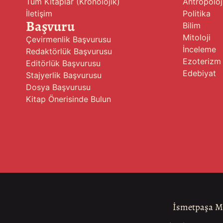
Tüm Kitaplar (Kronolojik)
Antropoloj
İletişim
Politika
Başvuru
Bilim
Mitoloji
Çevirmenlik Başvurusu
İnceleme
Redaktörlük Başvurusu
Ezoterizm
Editörlük Başvurusu
Edebiyat
Stajyerlik Başvurusu
Dosya Başvurusu
Kitap Önerisinde Bulun
İsmetpaşa Ma