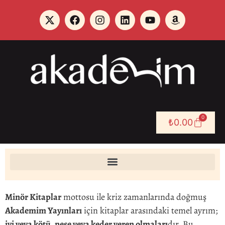
0
₺
0.00
Minör Kitaplar
mottosu ile kriz zamanlarında doğmuş
Akademim Yayınları
için kitaplar arasındaki temel ayrım;
iyi veya kötü, neşe veya keder veren olmaları
dır. Bu