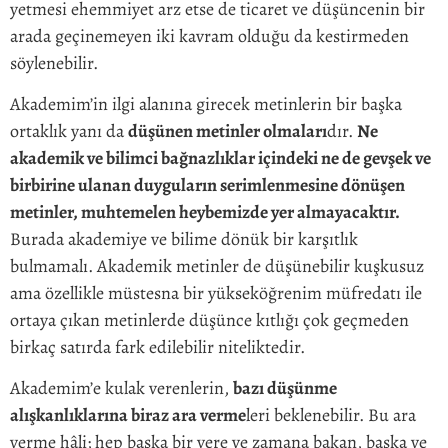
yetmesi ehemmiyet arz etse de ticaret ve düşüncenin bir
arada geçinemeyen iki kavram olduğu da kestirmeden
söylenebilir.
Akademim’in ilgi alanına girecek metinlerin bir başka
ortaklık yanı da
düşünen metinler olmaları
dır.
Ne
akademik ve bilimci bağnazlıklar içindeki ne de gevşek ve
birbirine ulanan duyguların serimlenmesine dönüşen
metinler, muhtemelen heybemizde yer almayacaktır.
Burada akademiye ve bilime dönük bir karşıtlık
bulmamalı. Akademik metinler de düşünebilir kuşkusuz
ama özellikle müstesna bir yükseköğrenim müfredatı ile
ortaya çıkan metinlerde düşünce kıtlığı çok geçmeden
birkaç satırda fark edilebilir niteliktedir.
Akademim’e kulak verenlerin,
bazı düşünme
alışkanlıklarına biraz ara verme
leri beklenebilir. Bu ara
verme hâli; hep başka bir yere ve zamana bakan, başka ve