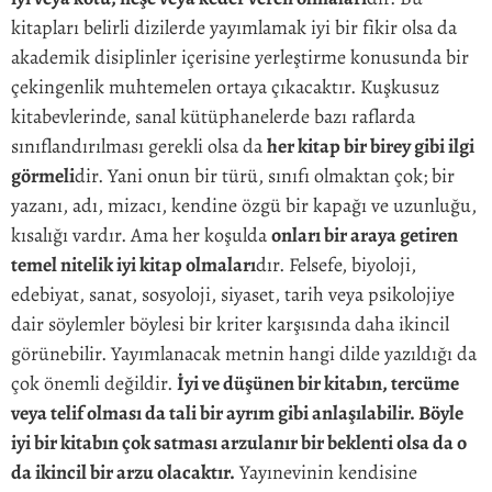
kitapları belirli dizilerde yayımlamak iyi bir fikir olsa da
akademik disiplinler içerisine yerleştirme konusunda bir
çekingenlik muhtemelen ortaya çıkacaktır. Kuşkusuz
kitabevlerinde, sanal kütüphanelerde bazı raflarda
sınıflandırılması gerekli olsa da
her kitap bir birey gibi ilgi
görmeli
dir. Yani onun bir türü, sınıfı olmaktan çok; bir
yazanı, adı, mizacı, kendine özgü bir kapağı ve uzunluğu,
kısalığı vardır. Ama her koşulda
onları bir araya getiren
temel nitelik iyi kitap olmaları
dır. Felsefe, biyoloji,
edebiyat, sanat, sosyoloji, siyaset, tarih veya psikolojiye
dair söylemler böylesi bir kriter karşısında daha ikincil
görünebilir. Yayımlanacak metnin hangi dilde yazıldığı da
çok önemli değildir.
İyi ve düşünen bir kitabın, tercüme
veya telif olması da tali bir ayrım gibi anlaşılabilir. Böyle
iyi bir kitabın çok satması arzulanır bir beklenti olsa da o
da ikincil bir arzu olacaktır.
Yayınevinin kendisine