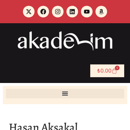
0
₺
0.00
Hasan Aksakal