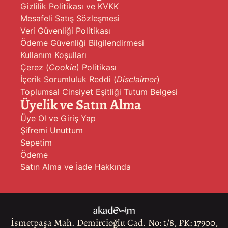
Gizlilik Politikası ve KVKK
Mesafeli Satış Sözleşmesi
Veri Güvenliği Politikası
Ödeme Güvenliği Bilgilendirmesi
Kullanım Koşulları
Çerez (
Cookie
) Politikası
İçerik Sorumluluk Reddi (
Disclaimer
)
Toplumsal Cinsiyet Eşitliği Tutum Belgesi
Üyelik ve Satın Alma
Üye Ol ve Giriş Yap
Şifremi Unuttum
Sepetim
Ödeme
Satın Alma ve İade Hakkında
İsmetpaşa Mah. Demircioğlu Cad. No: 1/8, PK: 17900,