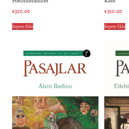
Posthümanizm
Kant
₺
350.00
₺
350.00
Sepete Ekle
Sepete Ekle