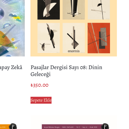
Yapay Zekâ
Pasajlar Dergisi Sayı 08: Dinin
Geleceği
₺
350.00
Sepete Ekle