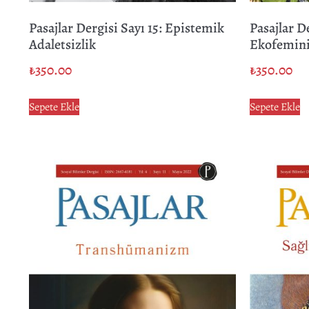
Pasajlar Dergisi Sayı 15: Epistemik
Pasajlar De
Adaletsizlik
Ekofemin
₺
350.00
₺
350.00
Sepete Ekle
Sepete Ekle