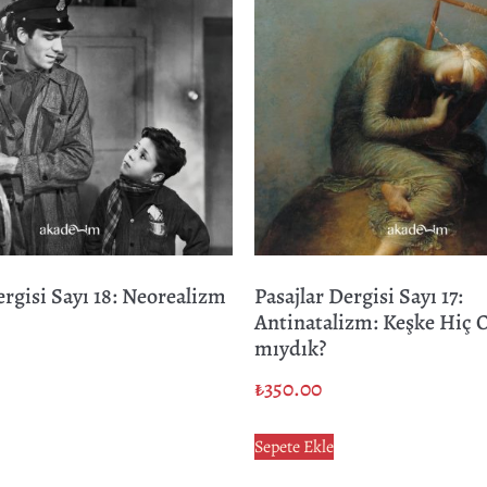
ergisi Sayı 18: Neorealizm
Pasajlar Dergisi Sayı 17:
Antinatalizm: Keşke Hiç 
mıydık?
₺
350.00
Sepete Ekle