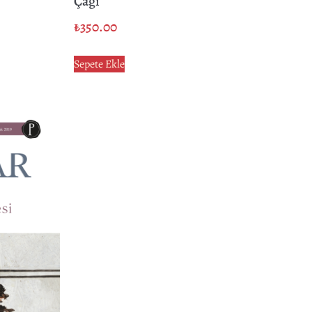
Çağı
₺
350.00
Sepete Ekle