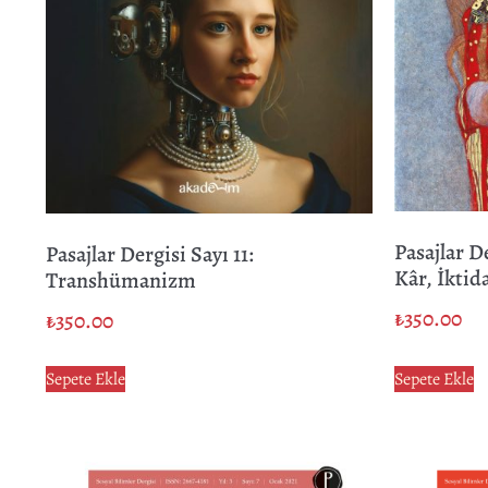
Pasajlar D
Pasajlar Dergisi Sayı 11:
Kâr, İktid
Transhümanizm
₺
350.00
₺
350.00
Sepete Ekle
Sepete Ekle