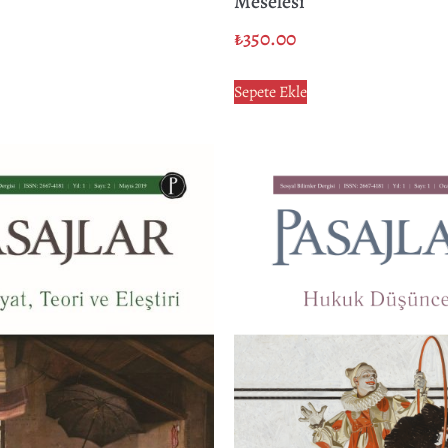
Meselesi
₺
350.00
Sepete Ekle