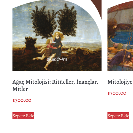
Ağaç Mitolojisi: Ritüeller, İnançlar,
Mitolojiye
Mitler
₺
300.00
₺
300.00
Sepete Ekle
Sepete Ekle