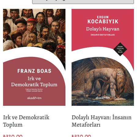
Irk ve Demokratik
Dolaylı Hayvan: İnsanın
Toplum
Metaforları
₺
320.00
₺
320.00