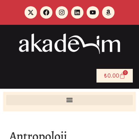
0
₺
0.00
Antropoloji