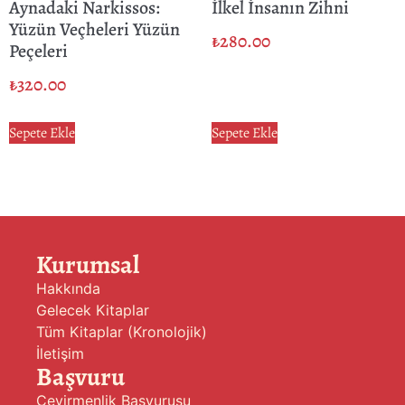
Aynadaki Narkissos:
İlkel İnsanın Zihni
Yüzün Veçheleri Yüzün
₺
280.00
Peçeleri
₺
320.00
Sepete Ekle
Sepete Ekle
Kurumsal
Hakkında
Gelecek Kitaplar
Tüm Kitaplar (Kronolojik)
İletişim
Başvuru
Çevirmenlik Başvurusu