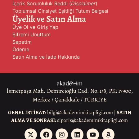
İçerik Sorumluluk Reddi (
Disclaimer
)
Toplumsal Cinsiyet Eşitliği Tutum Belgesi
Üyelik ve Satın Alma
Üye Ol ve Giriş Yap
Şifremi Unuttum
Sepetim
Ödeme
Satın Alma ve İade Hakkında
İsmetpaşa Mah. Demircioğlu Cad. No: 1/8, PK: 17900,
Merkez / Çanakkale / TÜRKİYE
GENEL İRTİBAT:
bilgi@akademimkitapligi.com |
SATIN
ALMA VE SONRASI:
siparis@akademimkitapligi.com