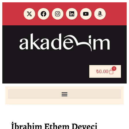
0
₺
0.00
İbrahim Ethem Deveci