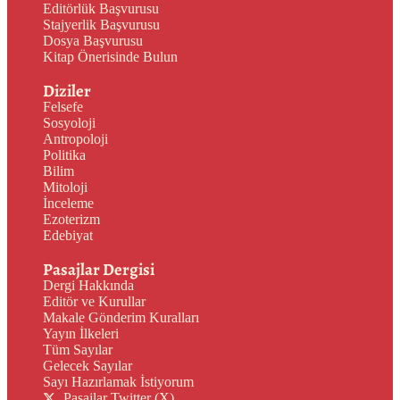
Editörlük Başvurusu
Stajyerlik Başvurusu
Dosya Başvurusu
Kitap Önerisinde Bulun
Diziler
Felsefe
Sosyoloji
Antropoloji
Politika
Bilim
Mitoloji
İnceleme
Ezoterizm
Edebiyat
Pasajlar Dergisi
Dergi Hakkında
Editör ve Kurullar
Makale Gönderim Kuralları
Yayın İlkeleri
Tüm Sayılar
Gelecek Sayılar
Sayı Hazırlamak İstiyorum
Pasajlar Twitter (X)