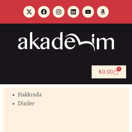
0
₺
0.00
Hakkında
Diziler