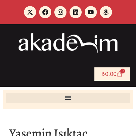
0
₺
0.00
Yasemin Işıktaç