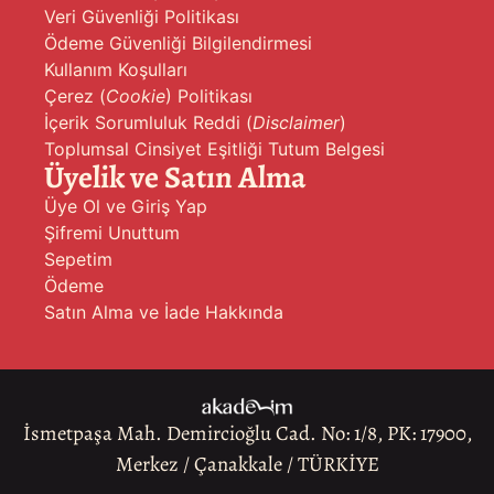
Veri Güvenliği Politikası
Ödeme Güvenliği Bilgilendirmesi
Kullanım Koşulları
Çerez (
Cookie
) Politikası
İçerik Sorumluluk Reddi (
Disclaimer
)
Toplumsal Cinsiyet Eşitliği Tutum Belgesi
Üyelik ve Satın Alma
Üye Ol ve Giriş Yap
Şifremi Unuttum
Sepetim
Ödeme
Satın Alma ve İade Hakkında
İsmetpaşa Mah. Demircioğlu Cad. No: 1/8, PK: 17900,
Merkez / Çanakkale / TÜRKİYE