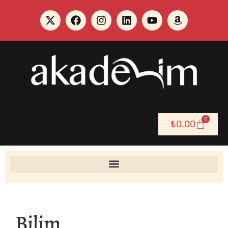
0
₺
0.00
Bilim