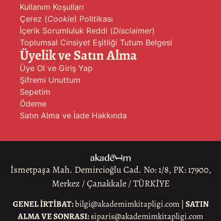
Kullanım Koşulları
Çerez (
Cookie
) Politikası
İçerik Sorumluluk Reddi (
Disclaimer
)
Toplumsal Cinsiyet Eşitliği Tutum Belgesi
Üyelik ve Satın Alma
Üye Ol ve Giriş Yap
Şifremi Unuttum
Sepetim
Ödeme
Satın Alma ve İade Hakkında
İsmetpaşa Mah. Demircioğlu Cad. No: 1/8, PK: 17900,
Merkez / Çanakkale / TÜRKİYE
GENEL İRTİBAT:
bilgi@akademimkitapligi.com |
SATIN
ALMA VE SONRASI:
siparis@akademimkitapligi.com