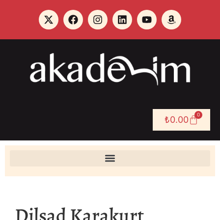
0
₺
0.00
Dilşad Karakurt