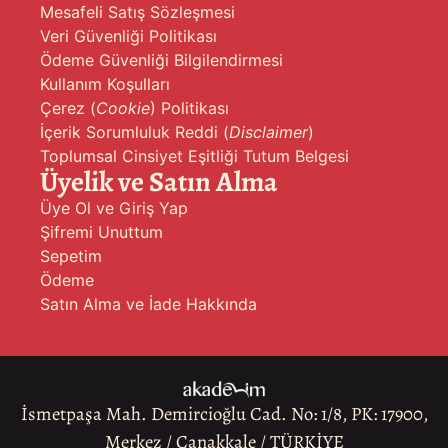
Mesafeli Satış Sözleşmesi
Veri Güvenliği Politikası
Ödeme Güvenliği Bilgilendirmesi
Kullanım Koşulları
Çerez (
Cookie
) Politikası
İçerik Sorumluluk Reddi (
Disclaimer
)
Toplumsal Cinsiyet Eşitliği Tutum Belgesi
Üyelik ve Satın Alma
Üye Ol ve Giriş Yap
Şifremi Unuttum
Sepetim
Ödeme
Satın Alma ve İade Hakkında
İsmetpaşa Mah. Demircioğlu Cad. No: 1/8, PK: 17900,
Merkez / Çanakkale / TÜRKİYE