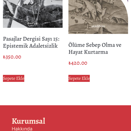
Pasajlar Dergisi Sayı 15:
Ölüme Sebep Olma ve
Epistemik Adaletsizlik
Hayat Kurtarma
₺
350.00
₺
420.00
Sepete Ekle
Sepete Ekle
Kurumsal
Hakkında