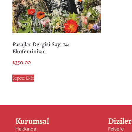
Pasajlar Dergisi Sayı 14:
Ekofeminizm
₺
350.00
Sepete Ekle
Kurumsal
Diziler
Hakkında
Felsefe