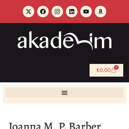
0
₺
0.00
Joanna M. P. Barber