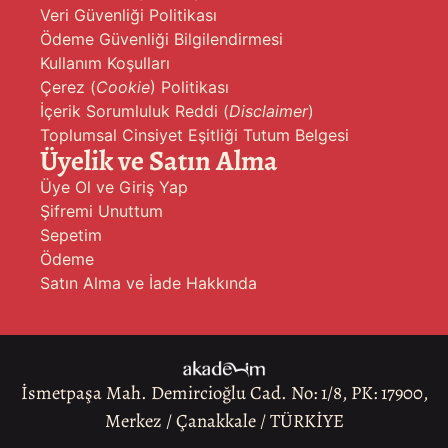
Veri Güvenliği Politikası
Ödeme Güvenliği Bilgilendirmesi
Kullanım Koşulları
Çerez (
Cookie
) Politikası
İçerik Sorumluluk Reddi (
Disclaimer
)
Toplumsal Cinsiyet Eşitliği Tutum Belgesi
Üyelik ve Satın Alma
Üye Ol ve Giriş Yap
Şifremi Unuttum
Sepetim
Ödeme
Satın Alma ve İade Hakkında
İsmetpaşa Mah. Demircioğlu Cad. No: 1/8, PK: 17900,
Merkez / Çanakkale / TÜRKİYE