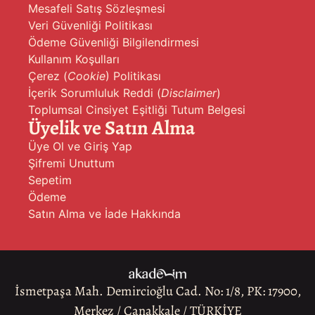
Mesafeli Satış Sözleşmesi
Veri Güvenliği Politikası
Ödeme Güvenliği Bilgilendirmesi
Kullanım Koşulları
Çerez (
Cookie
) Politikası
İçerik Sorumluluk Reddi (
Disclaimer
)
Toplumsal Cinsiyet Eşitliği Tutum Belgesi
Üyelik ve Satın Alma
Üye Ol ve Giriş Yap
Şifremi Unuttum
Sepetim
Ödeme
Satın Alma ve İade Hakkında
İsmetpaşa Mah. Demircioğlu Cad. No: 1/8, PK: 17900,
Merkez / Çanakkale / TÜRKİYE