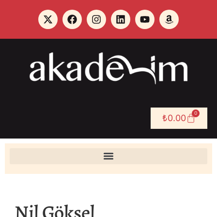
0
₺
0.00
Nil Göksel