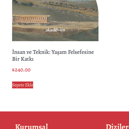
İnsan ve Teknik: Yaşam Felsefesine
Bir Katkı
₺
240.00
Sepete Ekle
Kurumsal
Diziler