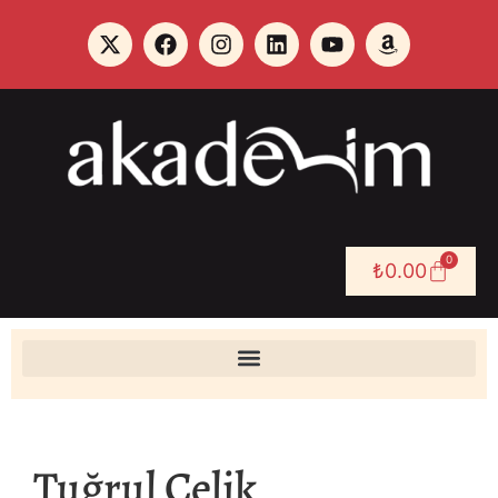
0
₺
0.00
Tuğrul Çelik