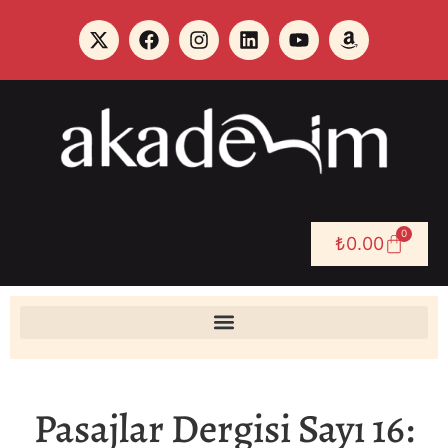
0
₺
0.00
Pasajlar Dergisi Sayı 16: