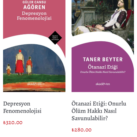
Depresyon
Ötanazi Etiği: Onurlu
Fenomenolojisi
Ölüm Hakkı Nasıl
Savunulabilir?
₺
320.00
₺
280.00