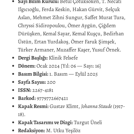
Sayı Bilim Kurulu:
Betül Çotuksöken, T. Necati
Ilgıcıoğlu, Ferda Keskin, Hakan Gürvit, Selçuk
Aslan, Mehmet Zihni Sungur, Saffet Murat Tura,
Chryssi Sidiropoulou, Ömer Aygün, Çiğdem
Dürüşken, Kemal Sayar, Kemal Kuşçu, Bedirhan
Üstün, Ertan Yurdakoş, Ömer Faruk Şimşek,
Türker Armaner, Muzaffer Kaşer, Yusuf Örnek.
Dergi Başlığı:
Klinik Felsefe
Dönem:
Ocak 2024 [Yıl: 06 — Sayı: 16]
Basım Bilgisi:
1. Basım — Eylül 2025
Sayfa Sayısı:
200
ISSN:
2267-4181
Barkod:
9779772667421
Kapak Resmi:
Gustav Klimt,
Johanna Staude
(1917-
18).
Kapak Tasarımı ve Dizgi:
Turgut Üneli
Redaksiyon:
M. Utku Yeşilöz