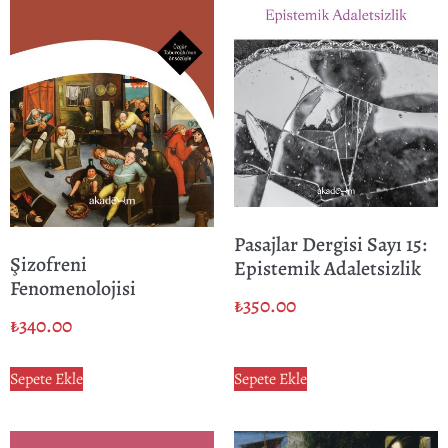
Pasajlar Dergisi Sayı 15:
Şizofreni
Epistemik Adaletsizlik
Fenomenolojisi
₺
350.00
₺
340.00
Sepete Ekle
Sepete Ekle