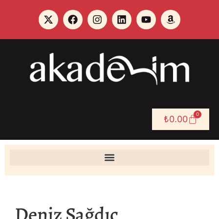
0
₺
0.00
Deniz Sağdıç