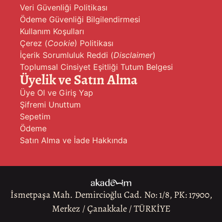
Veri Güvenliği Politikası
Ödeme Güvenliği Bilgilendirmesi
Kullanım Koşulları
Çerez (
Cookie
) Politikası
İçerik Sorumluluk Reddi (
Disclaimer
)
Toplumsal Cinsiyet Eşitliği Tutum Belgesi
Üyelik ve Satın Alma
Üye Ol ve Giriş Yap
Şifremi Unuttum
Sepetim
Ödeme
Satın Alma ve İade Hakkında
İsmetpaşa Mah. Demircioğlu Cad. No: 1/8, PK: 17900,
Merkez / Çanakkale / TÜRKİYE