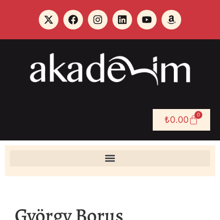
0
₺
0.00
György Borus