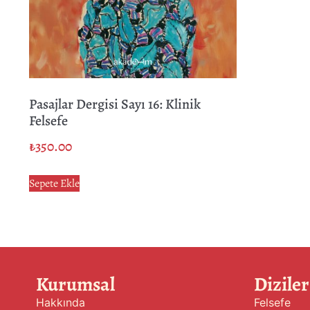
Pasajlar Dergisi Sayı 16: Klinik
Felsefe
₺
350.00
Sepete Ekle
Kurumsal
Diziler
Hakkında
Felsefe