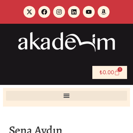
0
₺
0.00
Sena Aydın