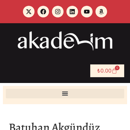
0
₺
0.00
Batuhan Akgündüz