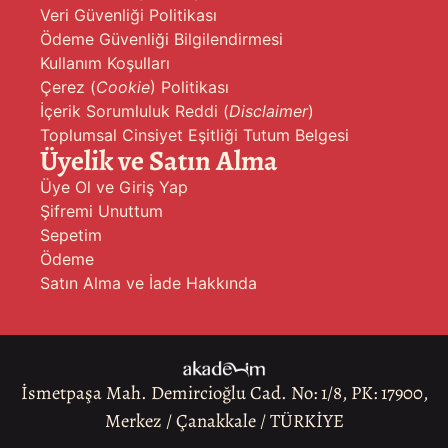
Veri Güvenliği Politikası
Ödeme Güvenliği Bilgilendirmesi
Kullanım Koşulları
Çerez (
Cookie
) Politikası
İçerik Sorumluluk Reddi (
Disclaimer
)
Toplumsal Cinsiyet Eşitliği Tutum Belgesi
Üyelik ve Satın Alma
Üye Ol ve Giriş Yap
Şifremi Unuttum
Sepetim
Ödeme
Satın Alma ve İade Hakkında
İsmetpaşa Mah. Demircioğlu Cad. No: 1/8, PK: 17900,
Merkez / Çanakkale / TÜRKİYE