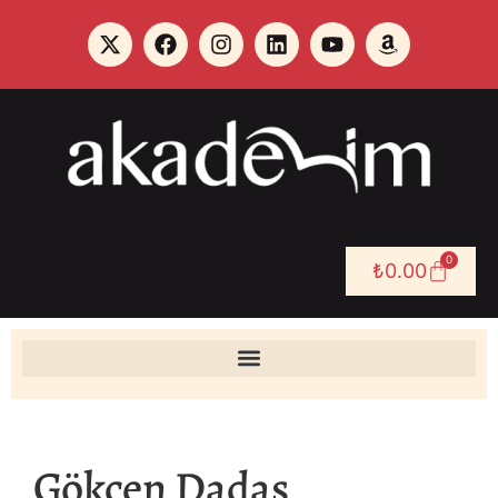
0
₺
0.00
Gökçen Dadaş