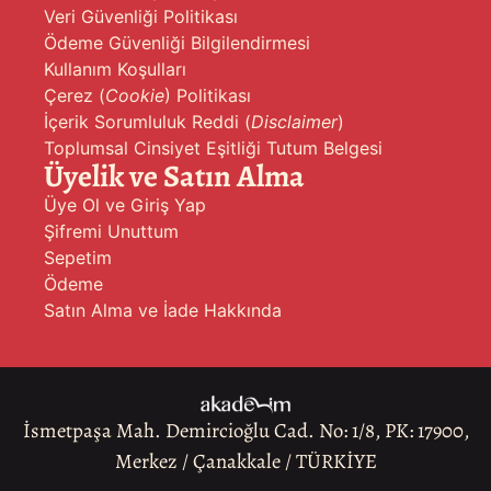
Veri Güvenliği Politikası
Ödeme Güvenliği Bilgilendirmesi
Kullanım Koşulları
Çerez (
Cookie
) Politikası
İçerik Sorumluluk Reddi (
Disclaimer
)
Toplumsal Cinsiyet Eşitliği Tutum Belgesi
Üyelik ve Satın Alma
Üye Ol ve Giriş Yap
Şifremi Unuttum
Sepetim
Ödeme
Satın Alma ve İade Hakkında
İsmetpaşa Mah. Demircioğlu Cad. No: 1/8, PK: 17900,
Merkez / Çanakkale / TÜRKİYE