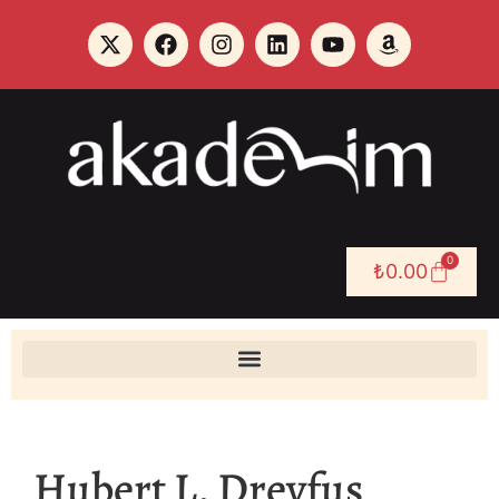
0
₺
0.00
Hubert L. Dreyfus