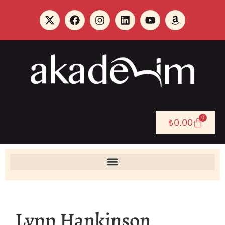
0
₺
0.00
Lynn Hankinson