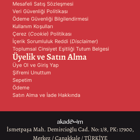
Mesafeli Satış Sözleşmesi
Veri Güvenliği Politikası
Ödeme Güvenliği Bilgilendirmesi
Kullanım Koşulları
Çerez (
Cookie
) Politikası
İçerik Sorumluluk Reddi (
Disclaimer
)
Toplumsal Cinsiyet Eşitliği Tutum Belgesi
Üyelik ve Satın Alma
Üye Ol ve Giriş Yap
Şifremi Unuttum
Sepetim
Ödeme
Satın Alma ve İade Hakkında
İsmetpaşa Mah. Demircioğlu Cad. No: 1/8, PK: 17900,
Merkez / Çanakkale / TÜRKİYE