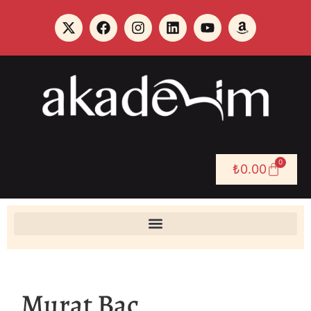
0
₺
0.00
Murat Baç