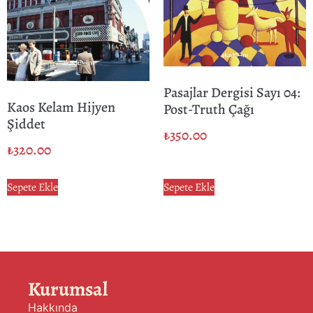
Pasajlar Dergisi Sayı 04:
Kaos Kelam Hijyen
Post-Truth Çağı
Şiddet
₺
350.00
₺
320.00
Sepete Ekle
Sepete Ekle
Kurumsal
Hakkında