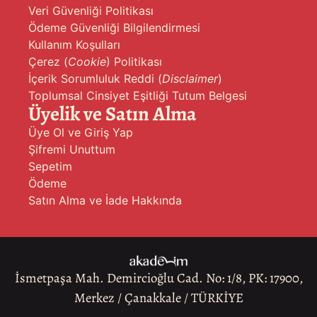
Veri Güvenliği Politikası
Ödeme Güvenliği Bilgilendirmesi
Kullanım Koşulları
Çerez (
Cookie
) Politikası
İçerik Sorumluluk Reddi (
Disclaimer
)
Toplumsal Cinsiyet Eşitliği Tutum Belgesi
Üyelik ve Satın Alma
Üye Ol ve Giriş Yap
Şifremi Unuttum
Sepetim
Ödeme
Satın Alma ve İade Hakkında
İsmetpaşa Mah. Demircioğlu Cad. No: 1/8, PK: 17900,
Merkez / Çanakkale / TÜRKİYE