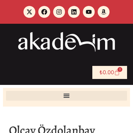
0
₺
0.00
Olcay Özdolanbay