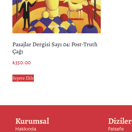
Pasajlar Dergisi Sayı 04: Post-Truth
Çağı
₺
350.00
Sepete Ekle
Kurumsal
Diziler
Hakkında
Felsefe