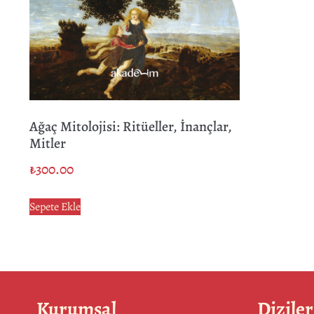
Ağaç Mitolojisi: Ritüeller, İnançlar,
Mitler
₺
300.00
Sepete Ekle
Kurumsal
Diziler