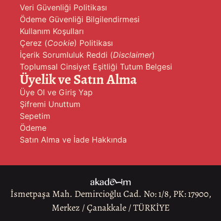
Veri Güvenliği Politikası
Ödeme Güvenliği Bilgilendirmesi
Kullanım Koşulları
Çerez (
Cookie
) Politikası
İçerik Sorumluluk Reddi (
Disclaimer
)
Toplumsal Cinsiyet Eşitliği Tutum Belgesi
Üyelik ve Satın Alma
Üye Ol ve Giriş Yap
Şifremi Unuttum
Sepetim
Ödeme
Satın Alma ve İade Hakkında
İsmetpaşa Mah. Demircioğlu Cad. No: 1/8, PK: 17900,
Merkez / Çanakkale / TÜRKİYE