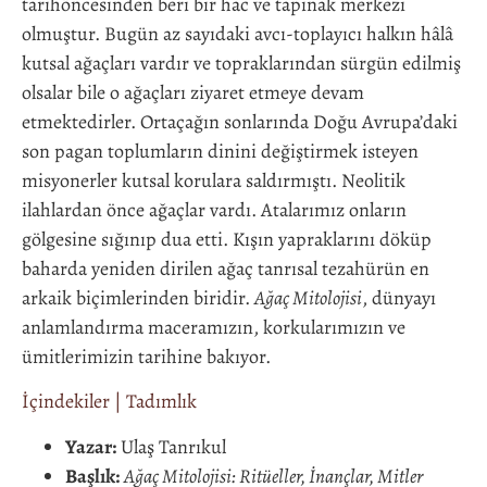
tarihöncesinden beri bir hac ve tapınak merkezi
olmuştur. Bugün az sayıdaki avcı-toplayıcı halkın hâlâ
kutsal ağaçları vardır ve topraklarından sürgün edilmiş
olsalar bile o ağaçları ziyaret etmeye devam
etmektedirler. Ortaçağın sonlarında Doğu Avrupa’daki
son pagan toplumların dinini değiştirmek isteyen
misyonerler kutsal korulara saldırmıştı. Neolitik
ilahlardan önce ağaçlar vardı. Atalarımız onların
gölgesine sığınıp dua etti. Kışın yapraklarını döküp
baharda yeniden dirilen ağaç tanrısal tezahürün en
arkaik biçimlerinden biridir.
Ağaç Mitolojisi
, dünyayı
anlamlandırma maceramızın, korkularımızın ve
ümitlerimizin tarihine bakıyor.
İçindekiler
|
Tadımlık
Yazar:
Ulaş Tanrıkul
Başlık:
Ağaç Mitolojisi: Ritüeller, İnançlar, Mitler