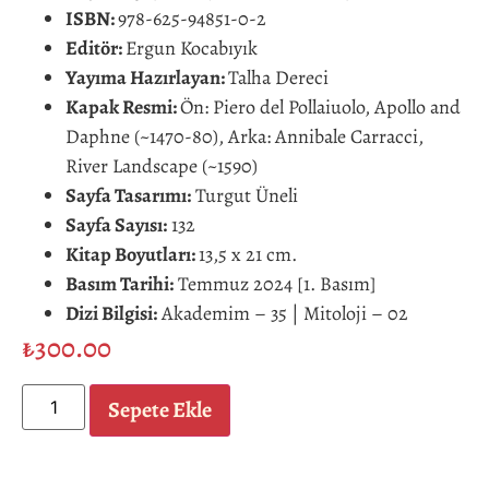
ISBN:
978-625-94851-0-2
Editör:
Ergun Kocabıyık
Yayıma Hazırlayan:
Talha Dereci
Kapak Resmi:
Ön: Piero del Pollaiuolo, Apollo and
Daphne (~1470-80), Arka: Annibale Carracci,
River Landscape (~1590)
Sayfa Tasarımı:
Turgut Üneli
Sayfa Sayısı:
132
Kitap Boyutları:
13,5 x 21 cm.
Basım Tarihi:
Temmuz 2024 [1. Basım]
Dizi Bilgisi:
Akademim – 35 | Mitoloji – 02
₺
300.00
Sepete Ekle