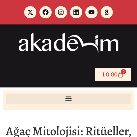
0
₺
0.00
Ağaç Mitolojisi: Ritüeller,