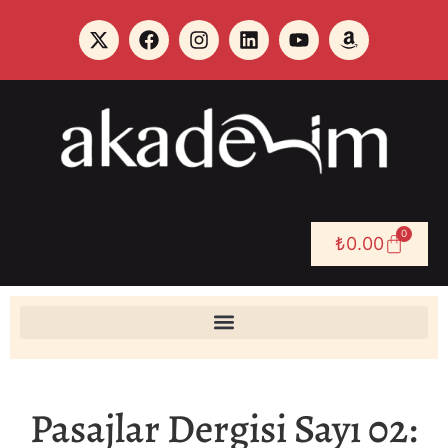
0
₺
0.00
Pasajlar Dergisi Sayı 02: