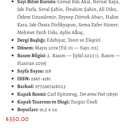
Sayı Bilim Kurulu:
Cemal Bâli Akal, Nevzat Kaya,
Jale Parla, Seval Şahin, İbrahim Şahin, Ali Utku,
Özlem Uzundemir, Zeynep Dörtok Abacı, Halim
Kara, Jale Özata Dirlikyapan, Sema Zafer Sümer,
Mehmet Fatih Uslu, Aylin Alkaç.
Dergi Başlığı:
Edebiyat, Teori ve Eleştiri
Dönem:
Mayıs 2019 [Yıl: 01 — Sayı: 02]
Basım Bilgisi:
2. Basım — Eylül 2023 [1. Basım —
Haziran 2019]
Sayfa Sayısı:
318
ISSN:
2667-4181
Barkod:
9772667418023
Kapak Resmi:
Carl Spitzweg,
Der arme Poet
(1839)
Kapak Tasarımı ve Dizgi:
Turgut Üneli
Boyutları:
16,5 x 24
₺
350.00