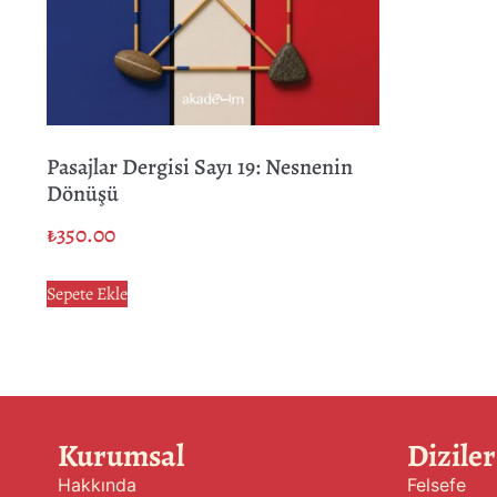
Pasajlar Dergisi Sayı 19: Nesnenin
Dönüşü
₺
350.00
Sepete Ekle
Kurumsal
Diziler
Hakkında
Felsefe