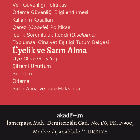
Veri Güvenliği Politikası
Ödeme Güvenliği Bilgilendirmesi
Kullanım Koşulları
Çerez (
Cookie
) Politikası
İçerik Sorumluluk Reddi (
Disclaimer
)
Toplumsal Cinsiyet Eşitliği Tutum Belgesi
Üyelik ve Satın Alma
Üye Ol ve Giriş Yap
Şifremi Unuttum
Sepetim
Ödeme
Satın Alma ve İade Hakkında
İsmetpaşa Mah. Demircioğlu Cad. No: 1/8, PK: 17900,
Merkez / Çanakkale / TÜRKİYE