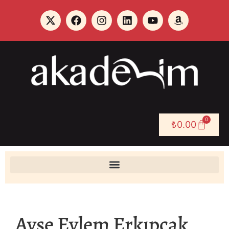
0
₺
0.00
Ayşe Eylem Erkıpçak