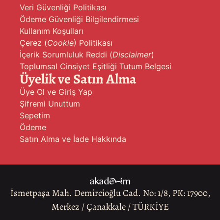
Veri Güvenliği Politikası
Ödeme Güvenliği Bilgilendirmesi
Kullanım Koşulları
Çerez (
Cookie
) Politikası
İçerik Sorumluluk Reddi (
Disclaimer
)
Toplumsal Cinsiyet Eşitliği Tutum Belgesi
Üyelik ve Satın Alma
Üye Ol ve Giriş Yap
Şifremi Unuttum
Sepetim
Ödeme
Satın Alma ve İade Hakkında
İsmetpaşa Mah. Demircioğlu Cad. No: 1/8, PK: 17900,
Merkez / Çanakkale / TÜRKİYE