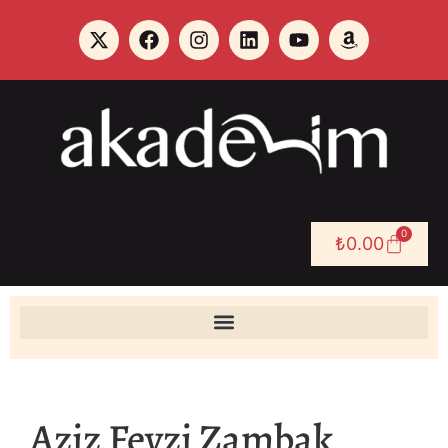
0
₺
0.00
Aziz Fevzi Zambak