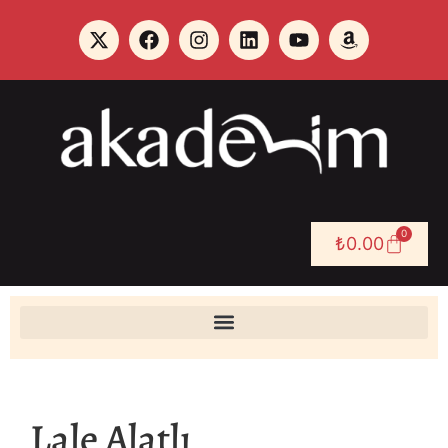
0
₺
0.00
Lale Alatlı