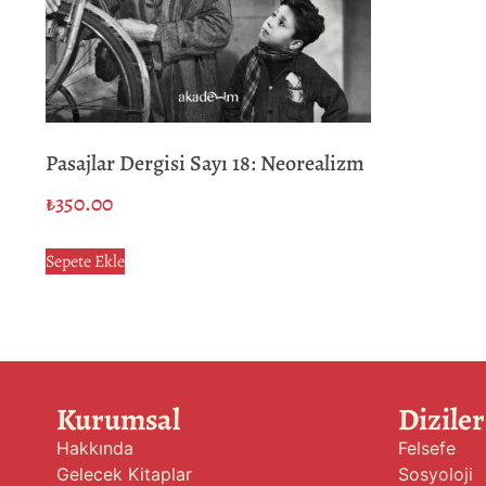
Pasajlar Dergisi Sayı 18: Neorealizm
₺
350.00
Sepete Ekle
Kurumsal
Diziler
Hakkında
Felsefe
Gelecek Kitaplar
Sosyoloji