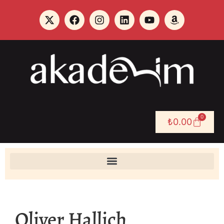
0
₺
0.00
Oliver Hallich