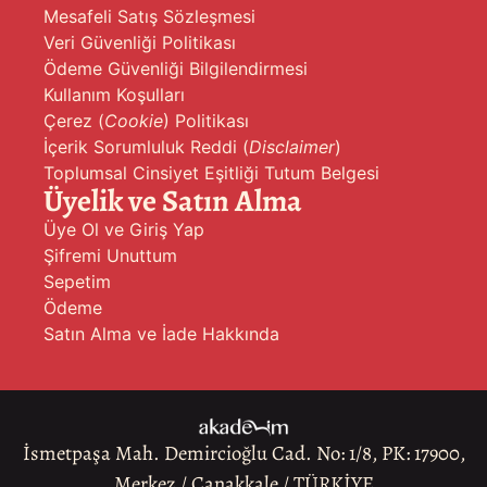
Mesafeli Satış Sözleşmesi
Veri Güvenliği Politikası
Ödeme Güvenliği Bilgilendirmesi
Kullanım Koşulları
Çerez (
Cookie
) Politikası
İçerik Sorumluluk Reddi (
Disclaimer
)
Toplumsal Cinsiyet Eşitliği Tutum Belgesi
Üyelik ve Satın Alma
Üye Ol ve Giriş Yap
Şifremi Unuttum
Sepetim
Ödeme
Satın Alma ve İade Hakkında
İsmetpaşa Mah. Demircioğlu Cad. No: 1/8, PK: 17900,
Merkez / Çanakkale / TÜRKİYE