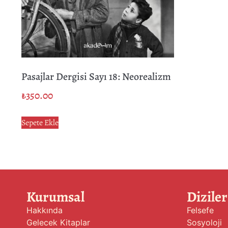
Pasajlar Dergisi Sayı 18: Neorealizm
₺
350.00
Sepete Ekle
Kurumsal
Diziler
Hakkında
Felsefe
Gelecek Kitaplar
Sosyoloji