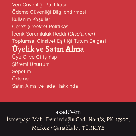
Veri Güvenliği Politikası
Ödeme Güvenliği Bilgilendirmesi
Kullanım Koşulları
Çerez (
Cookie
) Politikası
İçerik Sorumluluk Reddi (
Disclaimer
)
Toplumsal Cinsiyet Eşitliği Tutum Belgesi
Üyelik ve Satın Alma
Üye Ol ve Giriş Yap
Şifremi Unuttum
Sepetim
Ödeme
Satın Alma ve İade Hakkında
İsmetpaşa Mah. Demircioğlu Cad. No: 1/8, PK: 17900,
Merkez / Çanakkale / TÜRKİYE