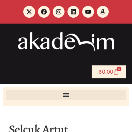
0
₺
0.00
Selçuk Artut