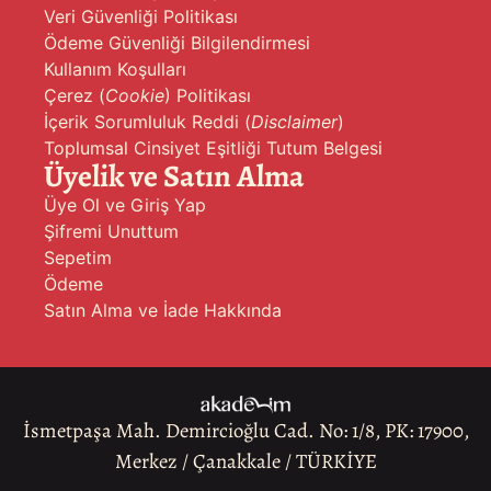
Veri Güvenliği Politikası
Ödeme Güvenliği Bilgilendirmesi
Kullanım Koşulları
Çerez (
Cookie
) Politikası
İçerik Sorumluluk Reddi (
Disclaimer
)
Toplumsal Cinsiyet Eşitliği Tutum Belgesi
Üyelik ve Satın Alma
Üye Ol ve Giriş Yap
Şifremi Unuttum
Sepetim
Ödeme
Satın Alma ve İade Hakkında
İsmetpaşa Mah. Demircioğlu Cad. No: 1/8, PK: 17900,
Merkez / Çanakkale / TÜRKİYE