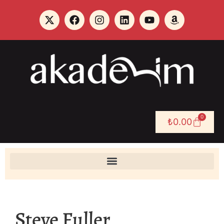
0
₺
0.00
Steve Fuller