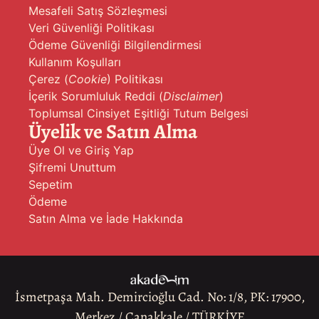
Mesafeli Satış Sözleşmesi
Veri Güvenliği Politikası
Ödeme Güvenliği Bilgilendirmesi
Kullanım Koşulları
Çerez (
Cookie
) Politikası
İçerik Sorumluluk Reddi (
Disclaimer
)
Toplumsal Cinsiyet Eşitliği Tutum Belgesi
Üyelik ve Satın Alma
Üye Ol ve Giriş Yap
Şifremi Unuttum
Sepetim
Ödeme
Satın Alma ve İade Hakkında
İsmetpaşa Mah. Demircioğlu Cad. No: 1/8, PK: 17900,
Merkez / Çanakkale / TÜRKİYE