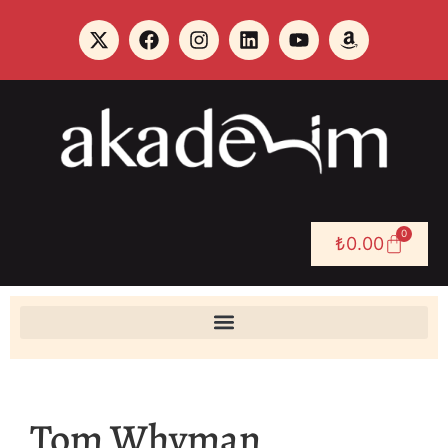
0
₺
0.00
Tom Whyman