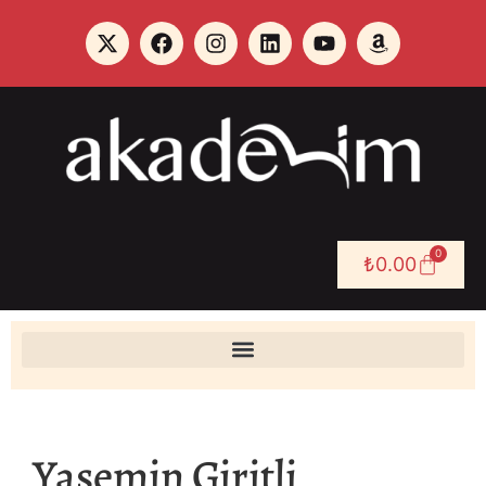
0
₺
0.00
Yasemin Giritli