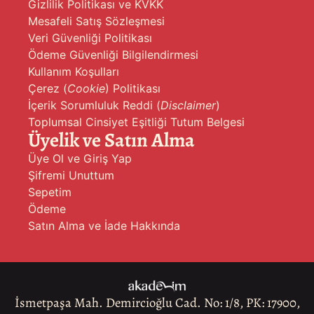
Gizlilik Politikası ve KVKK
Mesafeli Satış Sözleşmesi
Veri Güvenliği Politikası
Ödeme Güvenliği Bilgilendirmesi
Kullanım Koşulları
Çerez (
Cookie
) Politikası
İçerik Sorumluluk Reddi (
Disclaimer
)
Toplumsal Cinsiyet Eşitliği Tutum Belgesi
Üyelik ve Satın Alma
Üye Ol ve Giriş Yap
Şifremi Unuttum
Sepetim
Ödeme
Satın Alma ve İade Hakkında
İsmetpaşa Mah. Demircioğlu Cad. No: 1/8, PK: 17900,